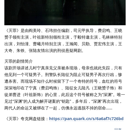
《灭罪》是由阎美玲、石玮担任编剧，司元甲执导，费启鸣、王晓
赟子领衔主演，叶祖新特别领衔主演，于毅特邀主演，毛林林特别
出演，刘怡潼、曹曦月特别主演，王瀚闻、贝勒、贾宏伟主演，王
大奇、朱铁、张陆友情出演的刑侦悬疑网剧。
灭罪的剧情简介
该剧开场讲述儿时宁真亲见父亲被杀现场，母亲也就此失踪，只有
他见到一个可疑男子。刑警队长陆征为阻止可疑男子再次行凶，惨
遭杀害。而现场不知什么时候留下了一个奇特的符号，血红的符号
深深地印在了宁真（费启鸣饰）、陆征女儿陆凡（王晓赟子饰）和
徒弟曹进（叶祖新饰）的心里，此后这个符号被称之为“深渊”。唯一
见过“深渊”的人成为解开谜案的“钥匙”，多年后，“深渊”再次出现，
两代人的命运又被绑在了一起，仿佛永远逃脱不掉的宿命……
《灭罪》夸克网盘链接：
https://pan.quark.cn/s/6a6af7c726bd
回复