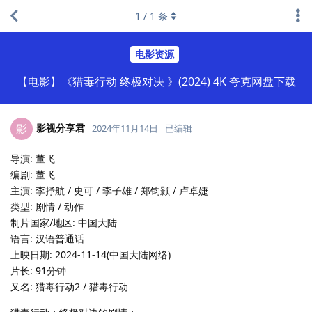
1
/
1
条
电影资源
【电影】《猎毒行动 终极对决 》(2024) 4K 夸克网盘下载
影视分享君
影
2024年11月14日
已编辑
导演: 董飞
编剧: 董飞
主演: 李抒航 / 史可 / 李子雄 / 郑钧颢 / 卢卓婕
类型: 剧情 / 动作
制片国家/地区: 中国大陆
语言: 汉语普通话
上映日期: 2024-11-14(中国大陆网络)
片长: 91分钟
又名: 猎毒行动2 / 猎毒行动