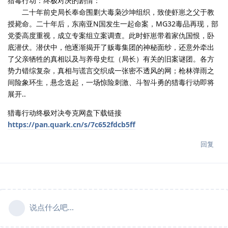
猎毒行动：终极对决的剧情：
二十年前史局长奉命围剿大毒枭沙坤组织，致使虾崽之父于教
授毙命。二十年后，东南亚N国发生一起命案，MG32毒品再现，部
党委高度重视，成立专案组立案调查。此时虾崽带着家仇国恨，卧
底潜伏。潜伏中，他逐渐揭开了贩毒集团的神秘面纱，还意外牵出
了父亲牺牲的真相以及与养母史红（局长）有关的旧案谜团。各方
势力错综复杂，真相与谎言交织成一张密不透风的网；枪林弹雨之
间险象环生，悬念迭起，一场惊险刺激、斗智斗勇的猎毒行动即将
展开..
猎毒行动终极对决夸克网盘下载链接
https://pan.quark.cn/s/7c652fdcb5ff
回复
说点什么吧...