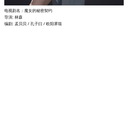
电视剧名：魔女的秘密契约
导演: 林森
编剧: 孟贝贝 / 孔子曰 / 欧阳霁筱
主演: 陈芳彤 / 任运杰 / 陈建宇 / 宋昭艺
类型: 短片 / 奇幻
制片国家/地区: 中国大陆
语言: 汉语普通话
首播: 2025-05-04(中国大陆)
集数: 24
单集片长: 15分钟
魔女的秘密契约剧情介绍：
神秘魔女夏末来自猎户星，人类用珍贵之物与她缔结契约实现愿
望。多年前一对夫妻献祭生命救子，契约项链却认其子慕寒宇为主
后消失。为解除致命诅咒，夏末苦寻五年濒临消亡，而继承项链的
慕寒宇正布局复仇。当血色真相揭开，宿命相逢的二人发现五年前
惨剧竟埋藏着跨越星际的羁绊，爱与恨在谎言迷局中淬炼重生。
《魔女的秘密契约》夸克网盘链接：
https://pan.quark.cn/s/b2ca2dd4d9ee