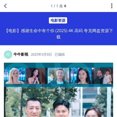
1
/
1
条
电影资源
【电影】感谢生命中有个你 (2025) 4K 高码 夸克网盘资源下
载
牛牛影视
牛
2025年5月9日
已编辑