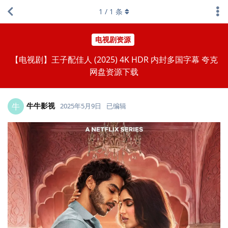
1
/
1
条
电视剧资源
【电视剧】王子配佳人 (2025) 4K HDR 内封多国字幕 夸克
网盘资源下载
牛牛影视
牛
2025年5月9日
已编辑