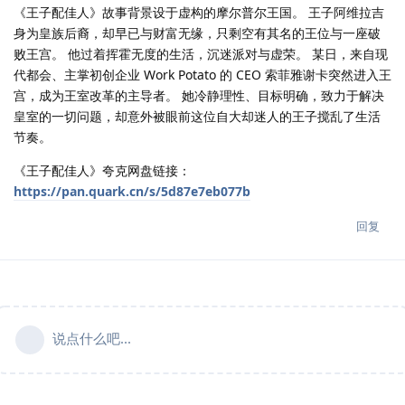
《王子配佳人》故事背景设于虚构的摩尔普尔王国。 王子阿维拉吉
身为皇族后裔，却早已与财富无缘，只剩空有其名的王位与一座破
败王宫。 他过着挥霍无度的生活，沉迷派对与虚荣。 某日，来自现
代都会、主掌初创企业 Work Potato 的 CEO 索菲雅谢卡突然进入王
宫，成为王室改革的主导者。 她冷静理性、目标明确，致力于解决
皇室的一切问题，却意外被眼前这位自大却迷人的王子搅乱了生活
节奏。
《王子配佳人》夸克网盘链接：
https://pan.quark.cn/s/5d87e7eb077b
回复
说点什么吧...