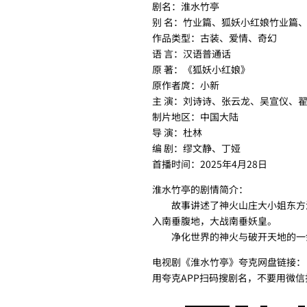
剧名：淮水竹亭
别 名：竹业篇、狐妖小红娘竹业篇
作品类型：古装、爱情、奇幻
语 言：汉语普通话
原 著：《狐妖小红娘》
原作者庹：小新
主 演：刘诗诗、张云龙、吴宣仪、
制片地区：中国大陆
导 演：杜林
编 剧：缪文静、丁娅
首播时间：2025年4月28日
淮水竹亭的剧情简介：
故事讲述了神火山庄大小姐东方淮竹
入南垂腹地，大战南垂妖皇。
净化世界的神火与破开天地的一剑
电视剧《淮水竹亭》夸克网盘链接：
用夸克APP扫码搜剧名，不要用微