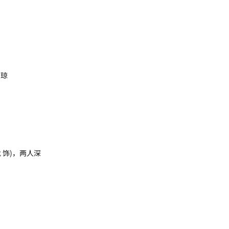
洁琼
饰)，两人深