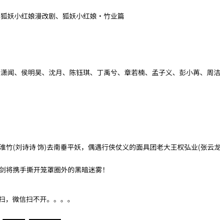
、狐妖小红娘漫改剧、狐妖小红娘·竹业篇
翟潇闻、侯明昊、沈月、陈钰琪、丁禹兮、章若楠、孟子义、彭小苒、周
(刘诗诗 饰)去南垂平妖，偶遇行侠仗义的面具团老大王权弘业(张云龙 
将携手撕开笼罩圈外的黑暗迷雾！
信扫，微信扫不开。。。。