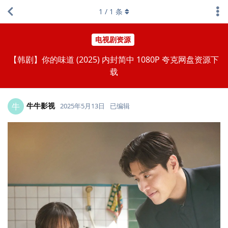
1
/
1
条
电视剧资源
【韩剧】你的味道 (2025) 内封简中 1080P 夸克网盘资源下
载
牛牛影视
牛
2025年5月13日
已编辑