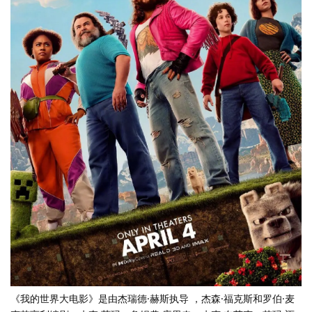
《我的世界大电影》是由杰瑞德·赫斯执导 ，杰森·福克斯和罗伯·麦