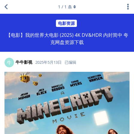
1
/
1
条
电影资源
【电影】我的世界大电影 (2025) 4K DV&HDR 内封简中 夸
克网盘资源下载
牛牛影视
牛
2025年5月13日
已编辑