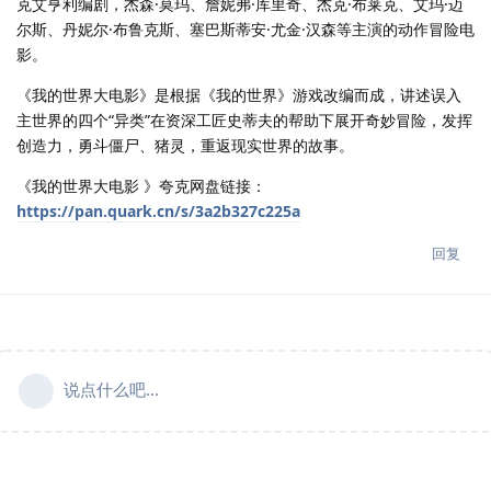
克艾亨利编剧，杰森·莫玛、詹妮弗·库里奇、杰克·布莱克、艾玛·迈
尔斯、丹妮尔·布鲁克斯、塞巴斯蒂安·尤金·汉森等主演的动作冒险电
影。
《我的世界大电影》是根据《我的世界》游戏改编而成，讲述误入
主世界的四个“异类”在资深工匠史蒂夫的帮助下展开奇妙冒险，发挥
创造力，勇斗僵尸、猪灵，重返现实世界的故事。
《我的世界大电影 》夸克网盘链接：
https://pan.quark.cn/s/3a2b327c225a
回复
说点什么吧...