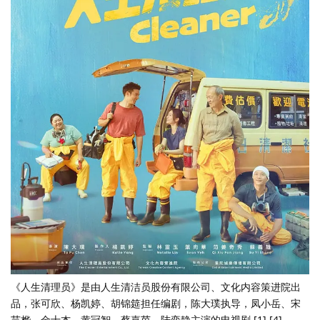
《人生清理员》是由人生清洁员股份有限公司、文化内容策进院出
品，张可欣、杨凯婷、胡锦筵担任编剧，陈大璞执导，凤小岳、宋
芸桦、金士杰、黄冠智、蔡嘉茵、陆奕静主演的电视剧 [1] [4]。