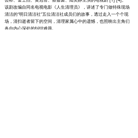
该剧改编自同名电视电影《人生清理员》，讲述了专门做特殊现场
清洁的“明日清洁社”五位清洁社成员们的故事，透过走入一个个现
场，清扫逝者留下的空间，清理家属心中的遗憾，也照映出主角们
各自内心深处的纠结难题.
《人生清理员》夸克网盘链接：
https://pan.quark.cn/s/454ff81e7416
回复
说点什么吧...