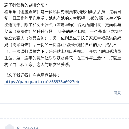
忘了我记得的剧请介绍：
程乐乐（谢盈萱饰）是一位脱口秀演员兼职便利商店店员，过着日
复一日工作的平凡生活，她也有她的人生愿望，却没想到人生考验
接连而来。除了和丈夫张凯（霍建华饰）陷入婚姻困境，更面临与
父亲（秦汉饰）的种种问题 ，身旁的两位闺蜜，一个是事业成功的
独立女强人（刘品言饰），另一位则是生了孩子家庭幸福美满的妈
妈（周采诗饰），一切的一切都让程乐乐觉得自己的人生混乱不
已。一次误打误撞之下，乐乐站上脱口秀舞台，开始了脱口秀演员
生涯。这一连串的意外让乐乐鼓起勇气，在工作与生活中，打破重
构了自己和至亲、恋人与朋友的关系。
《忘了我记得》夸克网盘链接：
https://pan.quark.cn/s/58333a6927eb
回复
说点什么吧...