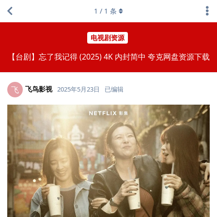
1
/
1
条
电视剧资源
【台剧】忘了我记得 (2025) 4K 内封简中 夸克网盘资源下载
飞鸟影视
飞
2025年5月23日
已编辑