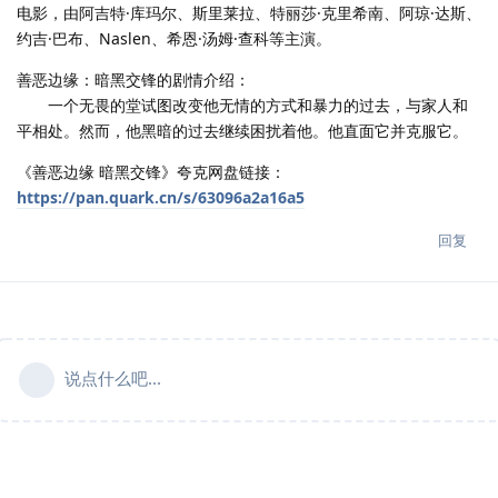
电影，由阿吉特·库玛尔、斯里莱拉、特丽莎·克里希南、阿琼·达斯、
约吉·巴布、Naslen、希恩·汤姆·查科等主演。
善恶边缘：暗黑交锋的剧情介绍：
一个无畏的堂试图改变他无情的方式和暴力的过去，与家人和
平相处。然而，他黑暗的过去继续困扰着他。他直面它并克服它。
《善恶边缘 暗黑交锋》夸克网盘链接：
https://pan.quark.cn/s/63096a2a16a5
回复
说点什么吧...