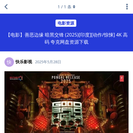
1
/
1
条
电影资源
【电影】善恶边缘 暗黑交锋 (2025)[印度][动作/惊悚] 4K 高
码 夸克网盘资源下载
快乐影视
快
2025年5月28日