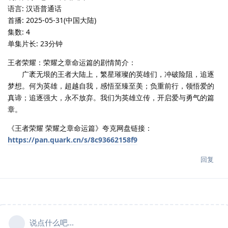
语言: 汉语普通话
首播: 2025-05-31(中国大陆)
集数: 4
单集片长: 23分钟
王者荣耀：荣耀之章命运篇的剧情简介：
广袤无垠的王者大陆上，繁星璀璨的英雄们，冲破险阻，追逐
梦想。何为英雄，超越自我，感悟至臻至美；负重前行，领悟爱的
真谛；追逐强大，永不放弃。我们为英雄立传，开启爱与勇气的篇
章。
《王者荣耀 荣耀之章命运篇》夸克网盘链接：
https://pan.quark.cn/s/8c93662158f9
回复
说点什么吧...