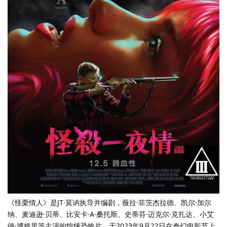
《怪栗情人》是JT·莫讷执导并编剧，薇拉·菲茨杰拉德、凯尔·加尔
纳、麦迪逊·贝蒂、比安卡·A·桑托斯、史蒂芬·迈克尔·克扎达、小艾
德·博格里等主演的惊悚恐怖片，于2023年9月22日在奇幻电影节上