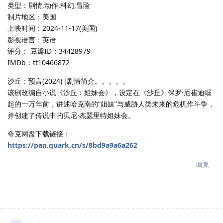
类型：剧情,动作,科幻,冒险
制片地区：美国
上映时间：2024-11-17(美国)
影视语言：英语
评分： 豆瓣ID：34428979
IMDb：tt10466872
沙丘：预言(2024) [剧情简介。。。。。
该剧改编自小说《沙丘：姐妹会》，设定在《沙丘》保罗·厄崔迪崛
起的一万年前，讲述哈克南的“姐妹”与威胁人类未来的危机作斗争，
并创建了传说中的贝尼·杰瑟里特姐妹会。
夸克网盘下载链接：
https://pan.quark.cn/s/8bd9a9a6a262
回复