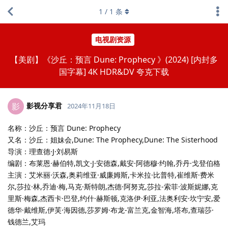
1
/
1
条
电视剧资源
【美剧】《沙丘：预言 Dune: Prophecy 》(2024) [内封多
国字幕] 4K HDR&DV 夸克下载
影视分享君
影
2024年11月18日
名称：沙丘：预言 Dune: Prophecy
又名：沙丘：姐妹会,Dune: The Prophecy,Dune: The Sisterhood
导演：理查德·J·刘易斯
编剧：布莱恩·赫伯特,凯文·J·安德森,戴安·阿德穆·约翰,乔丹·戈登伯格
主演：艾米丽·沃森,奥莉维亚·威廉姆斯,卡米拉·比普特,崔维斯·费米
尔,莎拉·林,乔迪·梅,马克·斯特朗,杰德·阿努克,莎拉-索菲·波斯妮娜,克
里斯·梅森,杰西卡·巴登,约什·赫斯顿,克洛伊·利亚,法奥利安·坎宁安,爱
德华·戴维斯,伊芙·海因德,莎罗姆·布龙-富兰克,金智海,塔布,查瑞莎·
钱德兰,艾玛