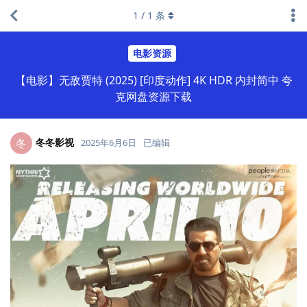
1
/
1
条
电影资源
【电影】无敌贾特 (2025) [印度动作] 4K HDR 内封简中 夸
克网盘资源下载
冬冬影视
冬
2025年6月6日
已编辑