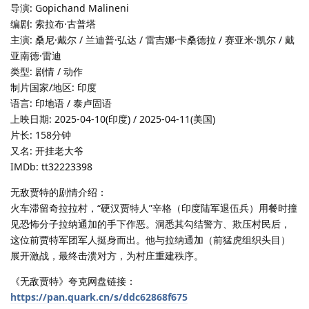
导演: Gopichand Malineni
编剧: 索拉布·古普塔
主演: 桑尼·戴尔 / 兰迪普·弘达 / 雷吉娜·卡桑德拉 / 赛亚米·凯尔 / 戴
亚南德·雷迪
类型: 剧情 / 动作
制片国家/地区: 印度
语言: 印地语 / 泰卢固语
上映日期: 2025-04-10(印度) / 2025-04-11(美国)
片长: 158分钟
又名: 开挂老大爷
IMDb: tt32223398
无敌贾特的剧情介绍：
火车滞留奇拉拉村，“硬汉贾特人”辛格（印度陆军退伍兵）用餐时撞
见恐怖分子拉纳通加的手下作恶。洞悉其勾结警方、欺压村民后，
这位前贾特军团军人挺身而出。他与拉纳通加（前猛虎组织头目）
展开激战，最终击溃对方，为村庄重建秩序。
《无敌贾特》夸克网盘链接：
https://pan.quark.cn/s/ddc62868f675