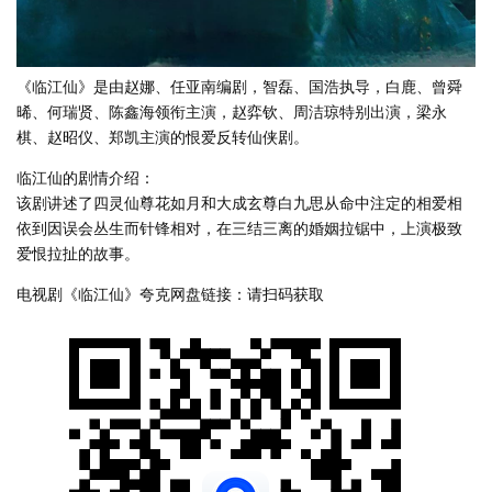
《临江仙》是由赵娜、任亚南编剧，智磊、国浩执导，白鹿、曾舜
晞、何瑞贤、陈鑫海领衔主演，赵弈钦、周洁琼特别出演，梁永
棋、赵昭仪、郑凯主演的恨爱反转仙侠剧。
临江仙的剧情介绍：
该剧讲述了四灵仙尊花如月和大成玄尊白九思从命中注定的相爱相
依到因误会丛生而针锋相对，在三结三离的婚姻拉锯中，上演极致
爱恨拉扯的故事。
电视剧《临江仙》夸克网盘链接：请扫码获取