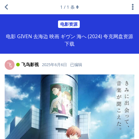
1
/
1
条
电影资源
电影 GIVEN 去海边 映画 ギヴン 海へ (2024) 夸克网盘资源
下载
飞鸟影视
飞
2025年6月6日
已编辑