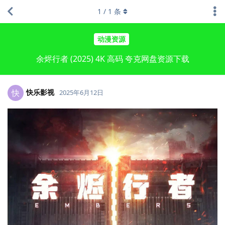
1
/
1
条
动漫资源
余烬行者 (2025) 4K 高码 夸克网盘资源下载
快乐影视
快
2025年6月12日