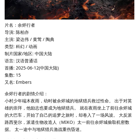
片名：余烬行者
导演: 陈柏亦
主演: 梁达伟 / 黄莺 / 陶典
类型: 科幻 / 动画
制片国家/地区: 中国大陆
语言: 汉语普通话
首播: 2025-06-12(中国大陆)
集数: 15
又名: Embers
余烬行者的剧情介绍：
小村少年端木夜雨，幼时被余烬城的地狱猎兵救过性命。 出于对英
雄的崇拜，他励志也要成为地狱猎兵。 就在夜雨坐上了前往余烬城
的大巴车，开始了自己的追梦之旅时，却卷入了一场风波。 大反派
路西斐尔，派遣生物改造人（MIKO）太一前往余烬城偷取机密数
据。 太一途中与地狱猎兵激战重伤昏迷。