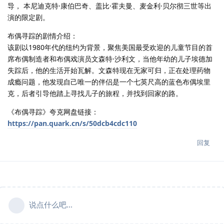
导， 本尼迪克特·康伯巴奇、盖比·霍夫曼、麦金利·贝尔彻三世等出
演的限定剧。
布偶寻踪的剧情介绍：
该剧以1980年代的纽约为背景，聚焦美国最受欢迎的儿童节目的首
席布偶制造者和布偶戏演员文森特·沙利文，当他年幼的儿子埃德加
失踪后，他的生活开始瓦解。文森特现在无家可归，正在处理药物
成瘾问题，他发现自己唯一的伴侣是一个七英尺高的蓝色布偶埃里
克，后者引导他踏上寻找儿子的旅程，并找到回家的路。
《布偶寻踪》夸克网盘链接：
https://pan.quark.cn/s/50dcb4cdc110
回复
说点什么吧...