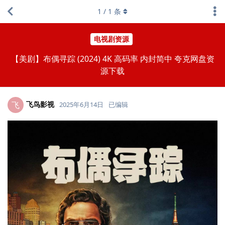
1
/
1
条
电视剧资源
【美剧】布偶寻踪 (2024) 4K 高码率 内封简中 夸克网盘资
源下载
飞鸟影视
飞
2025年6月14日
已编辑