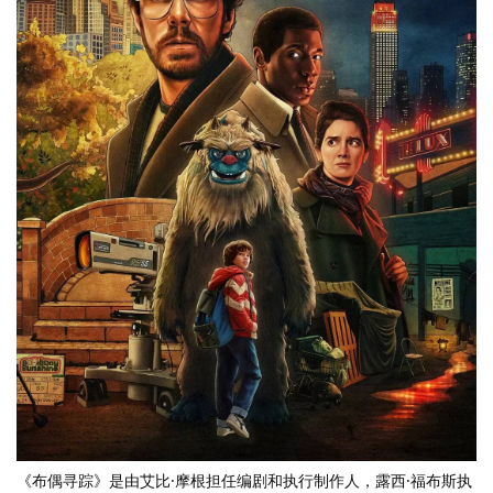
《布偶寻踪》是由艾比·摩根担任编剧和执行制作人，露西·福布斯执