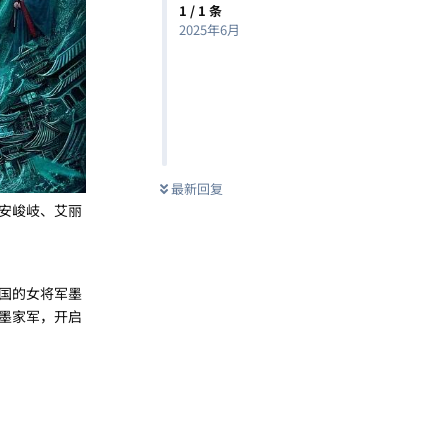
1
/
1
条
2025年6月
最新回复
安峻岐、艾丽
国的女将军墨
墨家军，开启