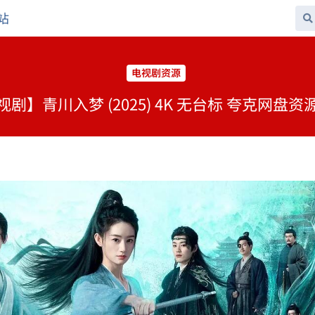
站
电视剧资源
视剧】青川入梦 (2025) 4K 无台标 夸克网盘资