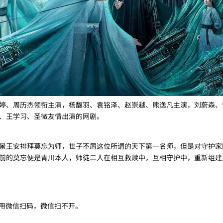
婷、周历杰领衔主演，杨馥羽、袁铭泽、赵崇越、熊逸凡主演，刘蔚森、
、王学习、圣微友情出演的网剧。
景王安排拜莫忘为师，世子不屑这位所谓的天下第一名师，但是对守护家
前的莫忘便是青川本人，师徒二人在相互救赎中，互相守护中，重新组建
要用微信扫码，微信扫不开。