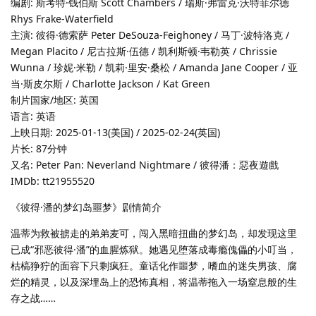
编剧: 斯考特·钱伯斯 Scott Chambers / 瑞斯·弗雷克·沃特菲尔德
Rhys Frake-Waterfield
主演: 彼得·德索萨 Peter DeSouza-Feighoney / 马丁·波特洛克 /
Megan Placito / 尼古拉斯·伍德 / 凯利斯顿·韦勒英 / Chrissie
Wunna / 珍妮·米勒 / 凯莉·里安·桑松 / Amanda Jane Cooper / 亚
当·斯皮尔斯 / Charlotte Jackson / Kat Green
制片国家/地区: 英国
语言: 英语
上映日期: 2025-01-13(美国) / 2025-02-24(英国)
片长: 87分钟
又名: Peter Pan: Neverland Nightmare / 彼得潘：惡夜遊戲
IMDb: tt21955520
《彼得·潘的梦幻岛噩梦》剧情简介
温蒂为救被掳走的弟弟麦可，闯入黑暗扭曲的梦幻岛，却发现这里
已成“邪恶彼得·潘”的血腥炼狱。她遇见堕落成毒瘾傀儡的小叮当，
枯槁狰狞的面容下只剩疯狂。童话化作噩梦，嗜血的迷失男孩、腐
烂的精灵，以及深埋岛上的恐怖真相，将温蒂拖入一场窒息般的生
存之战……