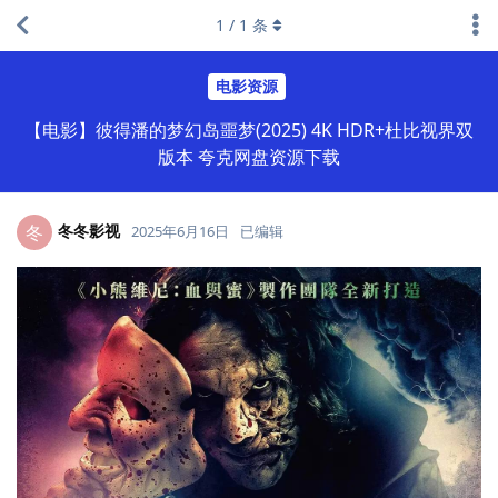
1
/
1
条
电影资源
【电影】彼得潘的梦幻岛噩梦(2025) 4K HDR+杜比视界双
版本 夸克网盘资源下载
冬冬影视
冬
2025年6月16日
已编辑