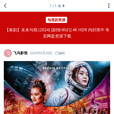
1
/
1
条
电视剧资源
【泰剧】未来与我 (2024) [剧情/科幻] 4K HDR 内封简中 夸
克网盘资源下载
飞鸟影视
飞
2025年6月20日
已编辑