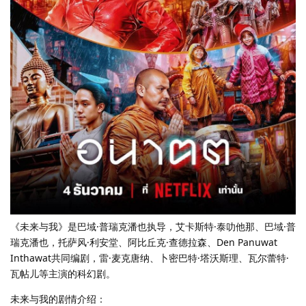
《未来与我》是巴域·普瑞克潘也执导，艾卡斯特·泰叻他那、巴域·普
瑞克潘也，托萨风·利安堂、阿比丘克·查德拉森、Den Panuwat
Inthawat共同编剧，雷·麦克唐纳、卜密巴特·塔沃斯理、瓦尔蕾特·
瓦帖儿等主演的科幻剧。
未来与我的剧情介绍：