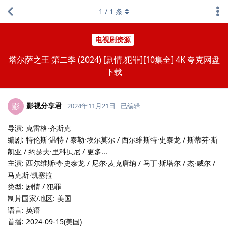
1
/
1
条
电视剧资源
塔尔萨之王 第二季 (2024) [剧情,犯罪][10集全] 4K 夸克网盘
下载
影视分享君
影
2024年11月21日
已编辑
导演: 克雷格·齐斯克
编剧: 特伦斯·温特 / 泰勒·埃尔莫尔 / 西尔维斯特·史泰龙 / 斯蒂芬·斯
凯亚 / 约瑟夫·里科贝尼 / 更多...
主演: 西尔维斯特·史泰龙 / 尼尔·麦克唐纳 / 马丁·斯塔尔 / 杰·威尔 /
马克斯·凯塞拉
类型: 剧情 / 犯罪
制片国家/地区: 美国
语言: 英语
首播: 2024-09-15(美国)