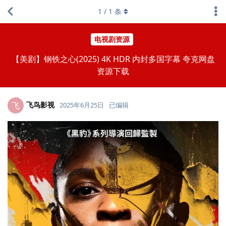
1
/
1
条
电视剧资源
【美剧】钢铁之心(2025) 4K HDR 内封多国字幕 夸克网盘
资源下载
飞鸟影视
飞
2025年6月25日
已编辑