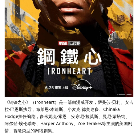
《钢铁之心》（Ironheart）是一部由漫威开发，萨曼莎·贝利、安吉
拉·巴恩斯执导，布莱恩·本迪斯、小麦克·德奥达多、Chinaka
Hodge担任编剧，多米妮克·索恩、安东尼·拉莫斯、曼尼·蒙塔纳、
阿尔登·埃伦瑞奇、Harper Anthony、Zoe Terakes等主演的美国剧
情、冒险类型的网络剧集。