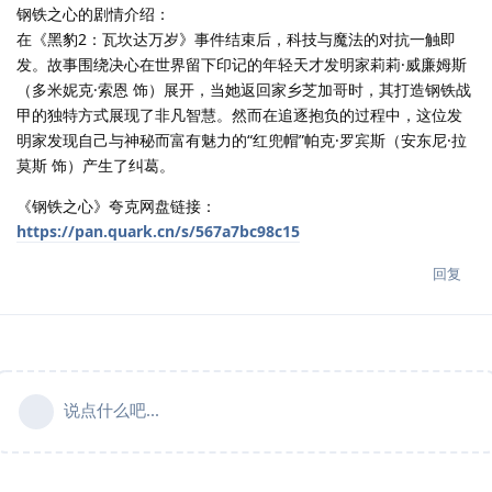
钢铁之心的剧情介绍：
在《黑豹2：瓦坎达万岁》事件结束后，科技与魔法的对抗一触即
发。故事围绕决心在世界留下印记的年轻天才发明家莉莉·威廉姆斯
（多米妮克·索恩 饰）展开，当她返回家乡芝加哥时，其打造钢铁战
甲的独特方式展现了非凡智慧。然而在追逐抱负的过程中，这位发
明家发现自己与神秘而富有魅力的“红兜帽”帕克·罗宾斯（安东尼·拉
莫斯 饰）产生了纠葛。
《钢铁之心》夸克网盘链接：
https://pan.quark.cn/s/567a7bc98c15
回复
说点什么吧...