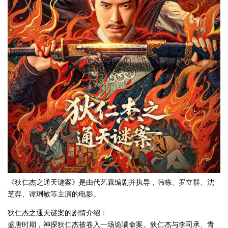
《狄仁杰之通天谜案》是由代艺霖编剧并执导，韩栋、罗立群、沈
芝弈、谭琍敏等主演的电影。
狄仁杰之通天谜案的剧情介绍：
盛唐时期，神探狄仁杰被卷入一场诡谲命案。狄仁杰与李司承、青