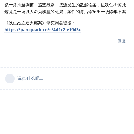
瓷一路抽丝剥茧，追查线索，接连发生的数起命案，让狄仁杰惊觉
这竟是一场以人命为棋盘的死局，案件的背后牵扯出一场陈年旧案…
《狄仁杰之通天谜案》夸克网盘链接：
https://pan.quark.cn/s/4d1c2fe1943c
回复
说点什么吧...