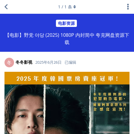
1
/
1
条
电影资源
【电影】野党 야당 (2025) 1080P 内封简中 夸克网盘资源下
载
冬冬影视
冬
2025年6月26日
已编辑