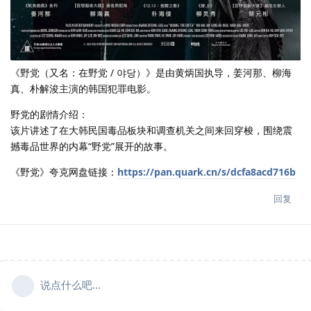
《野党（又名：在野党 / 야당）》是由黄炳国执导，姜河那、柳海
真、朴解浚主演的韩国犯罪电影。
野党的剧情介绍：
该片讲述了在大韩民国毒品板块和调查机关之间来回穿梭，围绕震
撼毒品世界的内幕“野党”展开的故事。
《野党》夸克网盘链接：
https://pan.quark.cn/s/dcfa8acd716b
回复
说点什么吧...