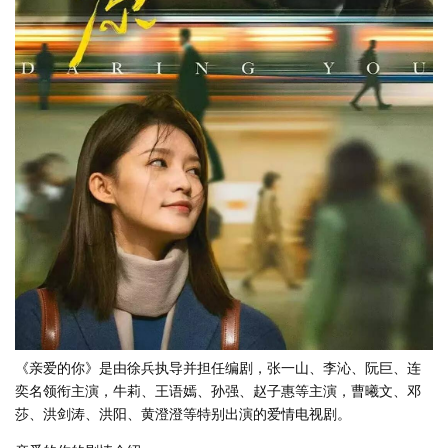
《亲爱的你》是由徐兵执导并担任编剧，张一山、李沁、阮巨、连
奕名领衔主演，牛莉、王语嫣、孙强、赵子惠等主演，曹曦文、邓
莎、洪剑涛、洪阳、黄澄澄等特别出演的爱情电视剧。