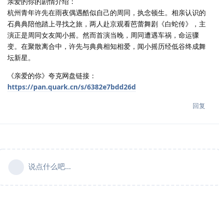
亲爱的你的剧情介绍：
杭州青年许先在雨夜偶遇酷似自己的周同，执念顿生。相亲认识的
石典典陪他踏上寻找之旅，两人赴京观看芭蕾舞剧《白蛇传》，主
演正是周同女友闻小摇。然而首演当晚，周同遭遇车祸，命运骤
变。在聚散离合中，许先与典典相知相爱，闻小摇历经低谷终成舞
坛新星。
《亲爱的你》夸克网盘链接：
https://pan.quark.cn/s/6382e7bdd26d
回复
说点什么吧...