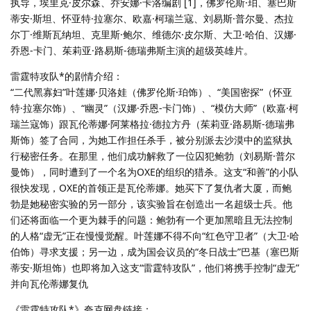
执导，埃里克·皮尔森、乔安娜·卡洛编剧 [1]，佛罗伦斯·珀、塞巴斯
蒂安·斯坦、怀亚特·拉塞尔、欧嘉·柯瑞兰寇、刘易斯·普尔曼、杰拉
尔丁·维斯瓦纳坦、克里斯·鲍尔、维德尔·皮尔斯、大卫·哈伯、汉娜·
乔恩-卡门、茱莉亚·路易斯-德瑞弗斯主演的超级英雄片。
雷霆特攻队*的剧情介绍：
“二代黑寡妇”叶莲娜·贝洛娃（佛罗伦斯·珀饰）、“美国密探”（怀亚
特·拉塞尔饰）、“幽灵”（汉娜·乔恩-卡门饰）、“模仿大师”（欧嘉·柯
瑞兰寇饰）跟瓦伦蒂娜·阿莱格拉·德拉方丹（茱莉亚·路易斯-德瑞弗
斯饰）签了合同，为她工作担任杀手，被分别派去沙漠中的监狱执
行秘密任务。在那里，他们成功解救了一位囚犯鲍勃（刘易斯·普尔
曼饰），同时遭到了一个名为OXE的组织的猎杀。这支“和善”的小队
很快发现，OXE的首领正是瓦伦蒂娜。她买下了复仇者大厦，而鲍
勃是她秘密实验的另一部分，该实验旨在创造出一名超级士兵。他
们还将面临一个更为棘手的问题：鲍勃有一个更加黑暗且无法控制
的人格“虚无”正在慢慢觉醒。叶莲娜不得不向“红色守卫者”（大卫·哈
伯饰）寻求支援；另一边，成为国会议员的“冬日战士”巴基（塞巴斯
蒂安·斯坦饰）也即将加入这支“雷霆特攻队”，他们将携手控制“虚无”
并向瓦伦蒂娜复仇
《雷霆特攻队*》夸克网盘链接：