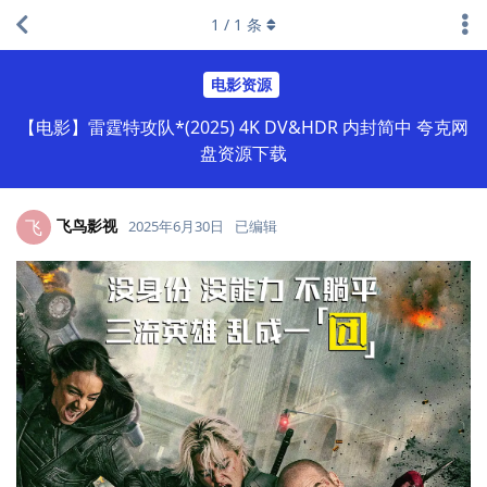
1
/
1
条
电影资源
【电影】雷霆特攻队*(2025) 4K DV&HDR 内封简中 夸克网
盘资源下载
飞鸟影视
飞
2025年6月30日
已编辑