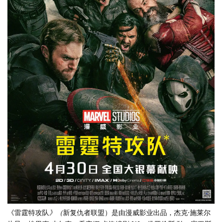
《雷霆特攻队
》（
新复仇者联盟）是由漫威影业出品，杰克·施莱尔