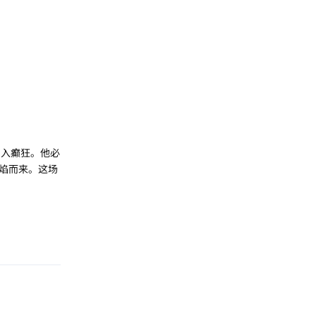
陷入癫狂。他必
焰而来。这场
回复