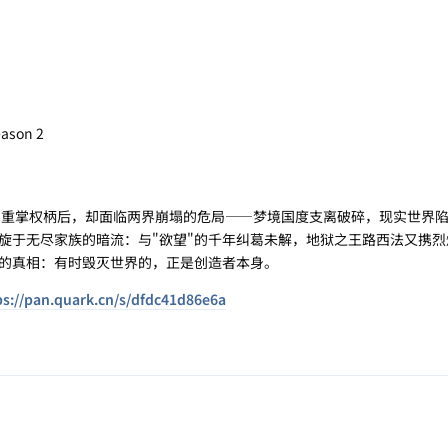
ason 2
）重掌权柄后，却面临两界崩塌的危局——梦境国度支离破碎，现实世界
旋于无尽家族的暗流：与"欲望"的千年纠葛未解，地狱之王路西法又携烈
的真相：有时毁灭世界的，正是创造者本身。
ps://pan.quark.cn/s/dfdc41d86e6a