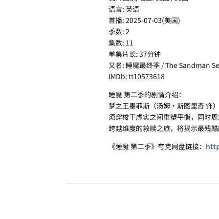
语言: 英语
首播: 2025-07-03(美国)
季数: 2
集数: 11
单集片长: 37分钟
又名: 睡魔最终季 / The Sandman Se
IMDb: tt10573618
睡魔 第二季的剧情介绍：
梦之王墨菲斯（汤姆·斯图里奇 饰
须穿梭于虚实之间重塑平衡，同时周
跨越维度的救赎之旅，将揭示最残酷
《睡魔 第二季》夸克网盘链接：
htt