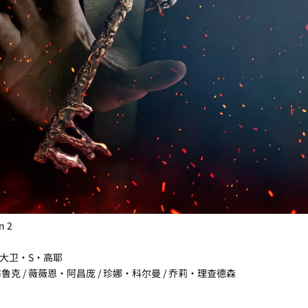
 2
/ 大卫·S·高耶
鲁克 / 薇薇恩·阿昌庞 / 珍娜·科尔曼 / 乔莉·理查德森