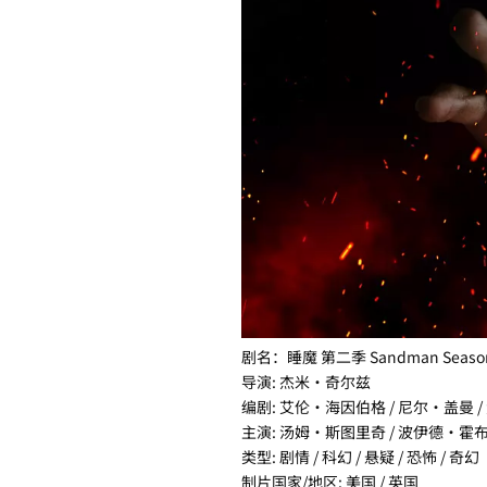
剧名：睡魔 第二季 Sandman Season
导演: 杰米·奇尔兹
编剧: 艾伦·海因伯格 / 尼尔·盖曼 
主演: 汤姆·斯图里奇 / 波伊德·霍布
类型: 剧情 / 科幻 / 悬疑 / 恐怖 / 奇幻
制片国家/地区: 美国 / 英国