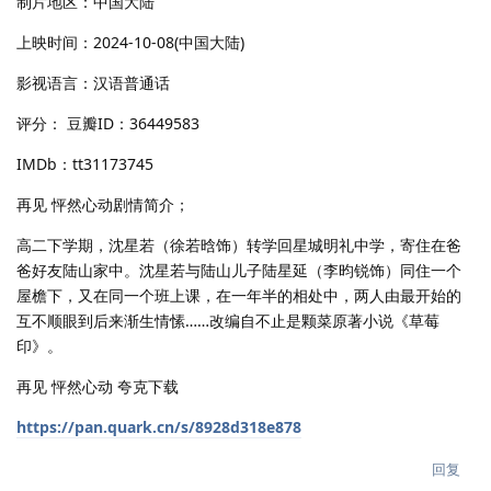
制片地区：中国大陆
上映时间：2024-10-08(中国大陆)
影视语言：汉语普通话
评分： 豆瓣ID：36449583
IMDb：tt31173745
再见 怦然心动剧情简介；
高二下学期，沈星若（徐若晗饰）转学回星城明礼中学，寄住在爸
爸好友陆山家中。沈星若与陆山儿子陆星延（李昀锐饰）同住一个
屋檐下，又在同一个班上课，在一年半的相处中，两人由最开始的
互不顺眼到后来渐生情愫……改编自不止是颗菜原著小说《草莓
印》。
再见 怦然心动 夸克下载
https://pan.quark.cn/s/8928d318e878
回复