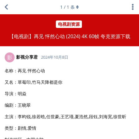
1
/
1
条
电视剧资源
【电视剧】再见 怦然心动 (2024) 4K 60帧 夸克资源下载
影视分享君
影
2024年10月8日
名称：再见 怦然心动
又名：草莓印,竹马天降都是你
导演：明焱
编剧：王晓翠
主演：李昀锐,徐若晗,任世豪,王艺瑾,夏浩然,段钰,刘海宽,徐世昕
类型：剧情,爱情