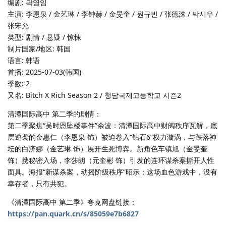
编剧: 곽영임
主演: 李恩泉 / 金艺琳 / 李钟赫 / 金旻奎 / 원규빈 / 张德洙 / 박시우 /
张宋允
类型: 剧情 / 悬疑 / 惊悚
制片国家/地区: 韩国
语言: 韩语
首播: 2025-07-03(韩国)
季数: 2
又名: Bitch X Rich Season 2 / 청담국제고등학교 시즌2
清潭国际高中 第二季的剧情：
第二季聚焦“吴时恩坠楼事件”余波：清潭国际高中财阀秩序瓦解，底
层逆袭的金惠仁（李恩泉 饰）被迫卷入“钻石6”权力漩涡，与跌落神
坛的白济娜（金艺琳 饰）展开生死博弈。新角色车镇旭（金旻奎
饰）携秘密入场，李莎朗（元奎彬 饰）引发的连环谋杀案撕开人性
面具。海报“新谋杀案，动摇阶级秩序”昭示：这场血色游戏中，没有
幸存者，只有共犯。
《清潭国际高中 第二季》夸克网盘链接：
https://pan.quark.cn/s/85059e7b6827