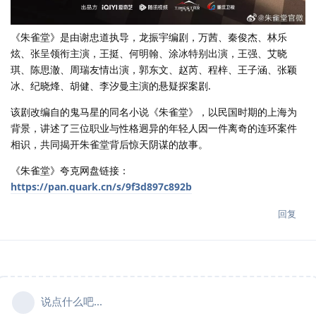
《朱雀堂》是由谢忠道执导，龙振宇编剧，万茜、秦俊杰、林乐
炫、张呈领衔主演，王挺、何明翰、涂冰特别出演，王强、艾晓
琪、陈思澈、周瑞友情出演，郭东文、赵芮、程梓、王子涵、张颖
冰、纪晓烽、胡健、李汐曼主演的悬疑探案剧.
该剧改编自的鬼马星的同名小说《朱雀堂》，以民国时期的上海为
背景，讲述了三位职业与性格迥异的年轻人因一件离奇的连环案件
相识，共同揭开朱雀堂背后惊天阴谋的故事。
《朱雀堂》夸克网盘链接：
https://pan.quark.cn/s/9f3d897c892b
回复
说点什么吧...