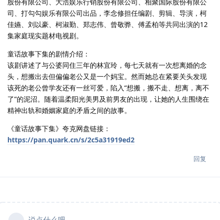
股份有限公司、大浩娱乐行销股份有限公司、相聚国际股份有限公
司、打勾勾娱乐有限公司出品，李念修担任编剧、剪辑、导演，柯
佳嬿、刘以豪、柯淑勤、郑志伟、曾敬骅、傅孟柏等共同出演的12
集家庭现实题材电视剧。
童话故事下集的剧情介绍：
该剧讲述了与公婆同住三年的林宜玲，每七天就有一次想离婚的念
头，想搬出去但偏偏老公又是一个妈宝。然而她总在紧要关头发现
该死的老公曾学友还有一丝可爱，陷入“想搬，搬不走、想离，离不
了”的泥沼。随着温柔阳光美男及前男友的出现，让她的人生围绕在
精神出轨和婚姻家庭的矛盾之间的故事。
《童话故事下集》夸克网盘链接：
https://pan.quark.cn/s/2c5a31919ed2
回复
说点什么吧...