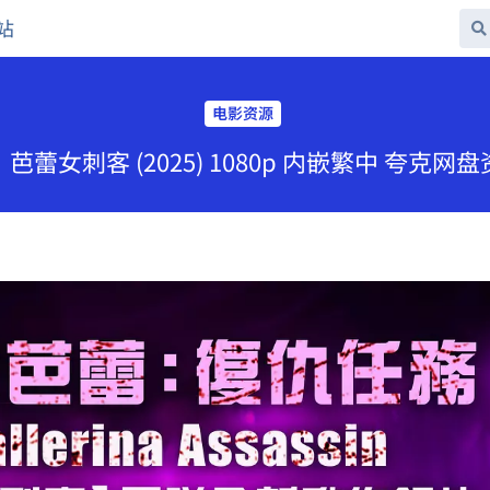
站
电影资源
芭蕾女刺客 (2025) 1080p 内嵌繁中 夸克网