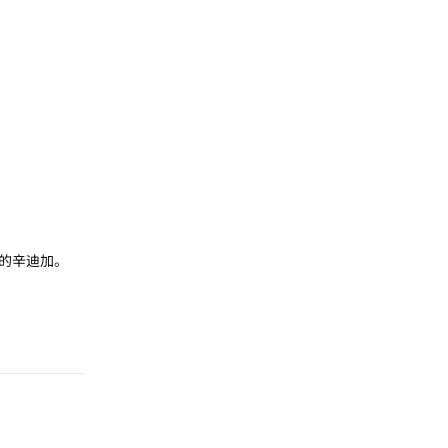
的辛迪加。
回复