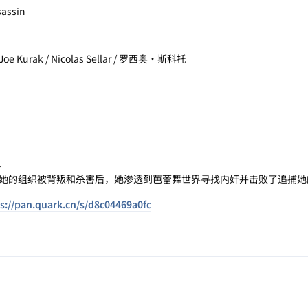
assin
oe Kurak / Nicolas Sellar / 罗西奥·斯科托
.
她的组织被背叛和杀害后，她渗透到芭蕾舞世界寻找内奸并击败了追捕她
s://pan.quark.cn/s/d8c04469a0fc