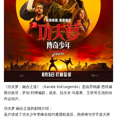
《功夫梦：融合之道》（Karate Kid:Legends）是由乔纳森·恩特威
斯尔执导，罗伯·列博编剧，成龙、拉尔夫·马基奥、王班等主演的动
作运动片。
功夫梦 融合之道的剧情介绍：
该片讲述了功夫少年李峰在纽约遭遇欺凌后，韩师傅与空手道大师