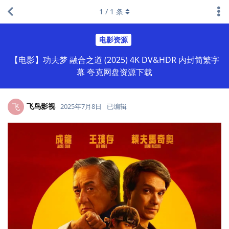
1
/
1
条
电影资源
【电影】功夫梦 融合之道 (2025) 4K DV&HDR 内封简繁字
幕 夸克网盘资源下载
飞鸟影视
飞
2025年7月8日
已编辑