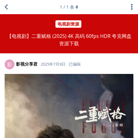
1
/
1
条
电视剧资源
【电视剧】二重赋格 (2025) 4K 高码 60fps HDR 夸克网盘
资源下载
影视分享君
影
2025年7月9日
已编辑