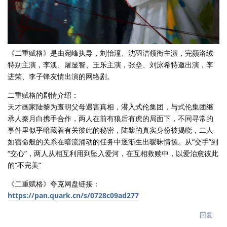
《二重赋格》是由宛峰执导，刘怡潼、沈羽洁领衔主演，完颜洛绒
特别主演，李澳、屠显智、王乐主演，张垒、刘泳希特邀出演，李
进荣、李子锋友情出演的网络剧。
二重赋格的剧情介绍：
天才画家陆黎为查明父母遇害真相，潜入式伦集团，与式伦集团继
承人秦月白携手合作，两人在前有狼后有虎的局面下，不同寻常的
事件里似乎暗藏着有关彼此的秘密，陆黎的真实身份被揭晓，二人
如宿命般的关系在暗流涌动的任务中逐渐生出暧昧情愫。从“交手”到
“交心”，两人从相互利用到坠入爱河，在互相救赎中，以爱治愈彼此
的“不完美”
《二重赋格》夸克网盘链接：
https://pan.quark.cn/s/0728c09ad277
回复