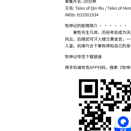
单集片长: 20分钟
又名: Tales of Qin Mu / Tales of He
IMDb: tt33501934
牧神记的剧情简介 · · · · · ·
秦牧天生凡体，历经考验成为天魔
风云，后随武可汗入楼兰黄金宫，一
人皇。机缘巧合下秦牧得知自己的身
牧神记夸克下载链接
用手机端夸克APP扫码，搜索《牧神