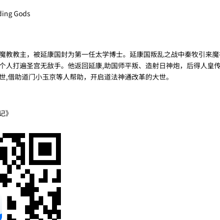
rding Gods
教教主，被延康国封为第一任太学博士。延康国叛乱之战中秦牧引来魔
个人打遍圣宫无敌手。他返回延康,助国师平叛、造射日神炮，后得人皇
世,借助道门小玉京等人帮助，开启道法神通改革的大世。
记》