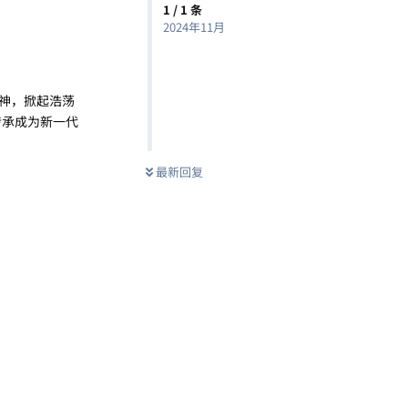
1
/
1
条
2024年11月
神，掀起浩荡
传承成为新一代
最新回复