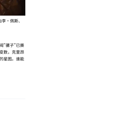
由李·佩斯、
阀"骡子"已撕
变数，克里昂
的星图。谁能
回复