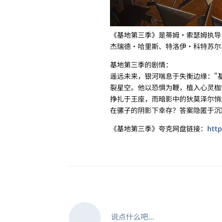
《基地第三季》是蒂姆·索瑟姆执导
杰瑞德·哈里斯、特洛伊·科特苏尔、
基地第三季的剧情：
遥远未来，银河喘息于失衡边缘："
裂星空。他以恐惧为鞭，植入心灵枷
挣扎于王座，而暗影中的狄莫泽尔悄
在骡子的阴影下幸存？答案隐匿于沉
《基地第三季》夸克网盘链接：
http
说点什么吧...