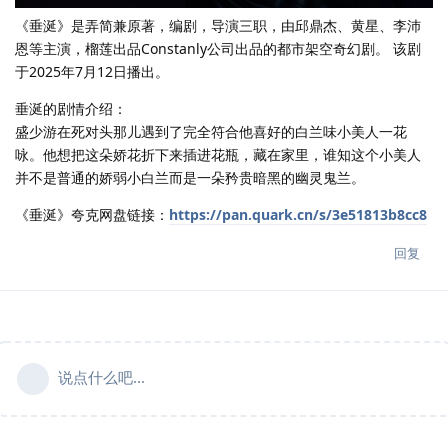
《垂涎》是弄简兼原著，编剧，导演三职，由邱鼎杰、黄星、李沛
恩等主演，榴莲出品Constanly公司出品的都市架空奇幻剧。 该剧
于2025年7月12日播出。
垂涎的剧情介绍：
盛少游在死对头那儿遇到了完全符合他喜好的白兰味小美人一花
咏。他想把这朵娇花折下来插进花瓶，藏在家里，谁知这个小美人
并不是普通的娇弱小白兰而是一朵矜贵暗黑的幽灵鬼兰。
《垂涎》夸克网盘链接：
https://pan.quark.cn/s/3e51813b8cc8
回复
说点什么吧...