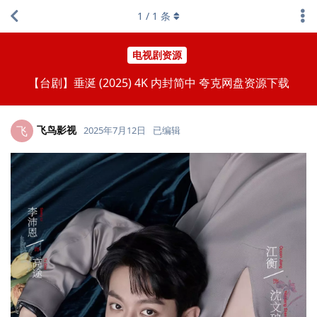
1
/
1
条
电视剧资源
【台剧】垂涎 (2025) 4K 内封简中 夸克网盘资源下载
飞鸟影视
飞
2025年7月12日
已编辑