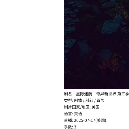
剧名：星际迷航：奇异新世界 第三季 Star Tr
类型: 剧情 / 科幻 / 冒险
制片国家/地区: 美国
语言: 英语
首播: 2025-07-17(美国)
季数: 3