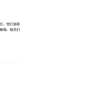
忆。他们追踪
崩塌。船员们
回复