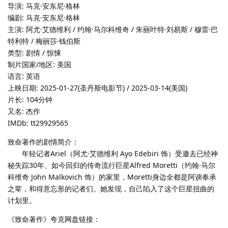
导演: 马克·安东尼·格林
编剧: 马克·安东尼·格林
主演: 阿尤·艾德维利 / 约翰·马尔科维奇 / 朱丽叶特·刘易斯 / 穆雷·巴
特利特 / 梅丽莎·钱伯斯
类型: 剧情 / 惊悚
制片国家/地区: 美国
语言: 英语
上映日期: 2025-01-27(圣丹斯电影节) / 2025-03-14(美国)
片长: 104分钟
又名: 杰作
IMDb: tt29929565
致命著作的剧情简介：
年轻记者Ariel（阿尤·艾德维利 Ayo Edebiri 饰）受邀去已经神
秘失踪30年、如今回归的传奇流行巨星Alfred Moretti（约翰·马尔
科维奇 John Malkovich 饰）的家里，Moretti身边全都是阿谀奉承
之辈，和得意忘形的记者们。她发现，自己陷入了这个巨星扭曲的
计划里。
《致命著作》夸克网盘链接：