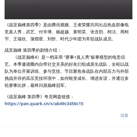
《战至巅峰第四季》是由腾讯视频、王者荣耀共同出品热血群像电
竞真人秀，武艺、付辛博、杨超越、黄明昊、张含韵、柯洁、周柯
宇、王瑞欣、蒲熠星、刘忻、时代少年团为常驻战队成员。
战至巅峰 第四季的剧情介绍：
《战至巅峰4》是一档采用 “赛事+真人秀”叙事模型的电竞综
艺。本季邀请圈内自带社交关系的好友们组成原生战队，全程以战
队为单位开展训练、参与竞技。节目聚焦各战队在内部压力与外部
挑战并存的高压竞技环境中，如何蜕变成长、增进友谊，并通过多
轮赛事比拼，最终问鼎巅峰冠军。
《战至巅峰 第四季》夸克网盘链接：
https://pan.quark.cn/s/ab49c3450c15
回复