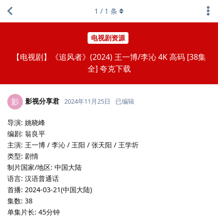
1
/
1
条
电视剧资源
【电视剧】《追风者》(2024) 王一博/李沁 4K 高码 [38集
全] 夸克下载
影视分享君
影
2024年11月25日
已编辑
导演: 姚晓峰
编剧: 翁良平
主演: 王一博 / 李沁 / 王阳 / 张天阳 / 王学圻
类型: 剧情
制片国家/地区: 中国大陆
语言: 汉语普通话
首播: 2024-03-21(中国大陆)
集数: 38
单集片长: 45分钟