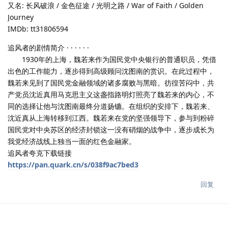
又名: 长风破浪 / 金色征途 / 光明之路 / War of Faith / Golden
Journey
IMDb: tt31806594
追风者的剧情简介 · · · · · ·
1930年的上海，魏若来作为国民党中央银行的普通职员，凭借
出色的工作能力，逐步得到高级顾问沈图南的赏识。在此过程中，
魏若来见到了国民党金融领域的诸多腐败与黑暗。彷徨苦闷中，共
产党员沈近真用马克思主义这盏指路明灯照亮了魏若来的内心，不
同的选择让他与沈图南最终分道扬镳。在组织的安排下，魏若来、
沈近真从上海转移到江西。魏若来在党的坚强领导下，参与到粉碎
国民党对中央苏区的经济封锁这一没有硝烟的战争中，逐步成长为
我党经济战线上独当一面的红色金融家。
追风者夸克下载链接
https://pan.quark.cn/s/038f9ac7bed3
回复