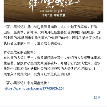
《罗小黑战记》是由MTJJ执导并编剧，北斗企鹅工作室倾力打造，
山新、皇贞季、郝祥海、刘明月担任主要配音的中国动画电影。这
部中国的2D动画电影作为同名TV动画的前传，展现了猫妖罗小黑在
执行者无限的引领下，逐步成长的过程。
罗小黑战记的剧情简介.....
在熙攘的人类世界里，很多妖精隐匿其中，他们与人类相安无事地
生活着。猫妖罗小黑因为家园被破坏，开始了它的流浪之旅。这场
旅途中惺惺相惜的妖精同类与和谐包容的人类伙伴相继出现，让小
黑陷入了两难抉择，究竟何处才是真正的归属.
《罗小黑战记》夸克网盘链接：
https://pan.quark.cn/s/27765f03c26f
回复