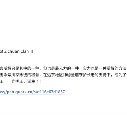
 Zichuan Clan Ⅱ
辩解只是其中的一种，但也是最无力的一种。实力也是一种辩解的方法
杀紫川家叛徒的将领，在远东地区神秘圣庙守护长老的支持下，成为了
王——光明王，诞生了！
ps://pan.quark.cn/s/d116e67d1857