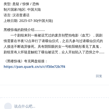
类型: 悬疑 / 惊悚 / 恐怖
制片国家/地区: 中国大陆
语言: 汉语普通话
上映日期: 2025-07-30(中国大陆)
黑楼惊魂的剧情介绍...........
一个剧组来到一栋被诅咒过的废弃别墅拍电影《血咒》，因剧
情需要在半夜12点举行了请碟仙仪式，之后凡参与过请碟仙仪式的
人接连不断诡异惨死。具有阴阳眼的女一号欧阳晓彤看见了真鬼，
剧组里有人怀疑是触犯了碟仙被诅咒，众人开始陷入了恐惧之中……
《黑楼惊魂》夸克网盘链接：
https://pan.quark.cn/s/c1f30e72b7f4
回复
说点什么吧...