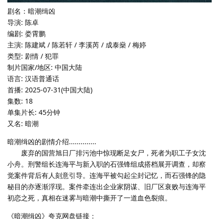
剧名：暗潮缉凶
导演: 陈卓
编剧: 娄霄鹏
主演: 陈建斌 / 陈若轩 / 李溪芮 / 成泰燊 / 梅婷
类型: 剧情 / 犯罪
制片国家/地区: 中国大陆
语言: 汉语普通话
首播: 2025-07-31(中国大陆)
集数: 18
单集片长: 45分钟
又名: 暗潮
暗潮缉凶的剧情介绍..............
废弃的国营旭日厂排污池中惊现断足女尸，死者为职工子女沈
小舟。刑警组长连海平与新入职的石强锋组成搭档展开调查，却察
觉案件背后有人刻意引导。连海平被勾起尘封记忆，而石强锋的隐
秘目的亦逐渐浮现。案件牵连出企业家阴谋、旧厂区衰败与连海平
初恋之死，真相在迷雾与暗潮中撕开了一道血色裂痕。
《暗潮缉凶》夸克网盘链接：