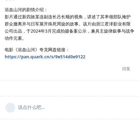
浴血山河的剧情介绍：
影片通过新四旅某连副连长吕长顺的视角，讲述了其率领部队掩护
群众撤离并与日军展开殊死周旋的故事。该片由浙江君泽影业有限
公司出品，于2024年3月完成拍摄备案公示，兼具主旋律叙事与战争
动作元素。
电影《浴血山河》夸克网盘链接：
https://pan.quark.cn/s/9e514d0e9122
回复
说点什么吧...