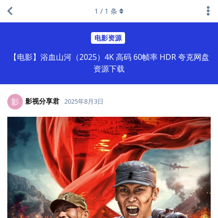
1
/
1
条
电影资源
【电影】浴血山河（2025）4K 高码 60帧率 HDR 夸克网盘
资源下载
影视分享君
影
2025年8月3日