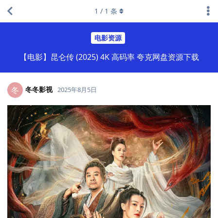
1
/
1
条
电影资源
【电影】昆仑传 (2025) 4K 高码率 夸克网盘资源下载
冬冬影视
冬
2025年8月5日