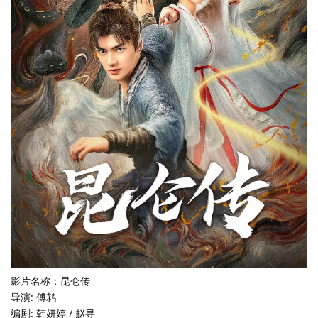
影片名称：昆仑传
导演: 傅鸫
编剧: 韩妍婷 / 赵寻