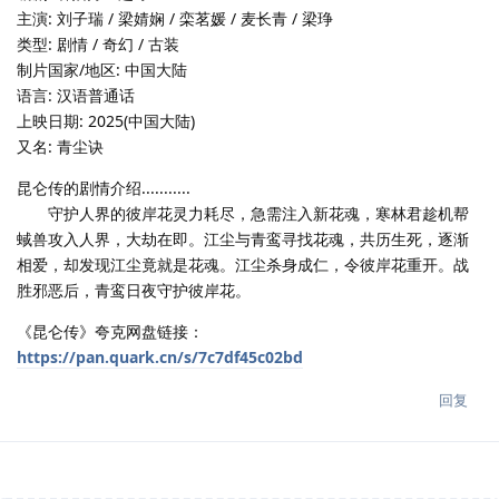
主演: 刘子瑞 / 梁婧娴 / 栾茗媛 / 麦长青 / 梁琤
类型: 剧情 / 奇幻 / 古装
制片国家/地区: 中国大陆
语言: 汉语普通话
上映日期: 2025(中国大陆)
又名: 青尘诀
昆仑传的剧情介绍...........
守护人界的彼岸花灵力耗尽，急需注入新花魂，寒林君趁机帮
蜮兽攻入人界，大劫在即。江尘与青鸾寻找花魂，共历生死，逐渐
相爱，却发现江尘竟就是花魂。江尘杀身成仁，令彼岸花重开。战
胜邪恶后，青鸾日夜守护彼岸花。
《昆仑传》夸克网盘链接：
https://pan.quark.cn/s/7c7df45c02bd
回复