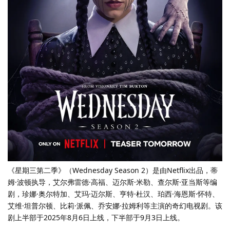
《星期三第二季》（Wednesday Season 2）是由Netflix出品，蒂
姆·波顿执导，艾尔弗雷德·高福、迈尔斯·米勒、查尔斯·亚当斯等编
剧，珍娜·奥尔特加、艾玛·迈尔斯、亨特·杜汉、珀西·海恩斯·怀特、
艾维·坦普尔顿、比莉·派佩、乔安娜·拉姆利等主演的奇幻电视剧。该
剧上半部于2025年8月6日上线，下半部于9月3日上线。